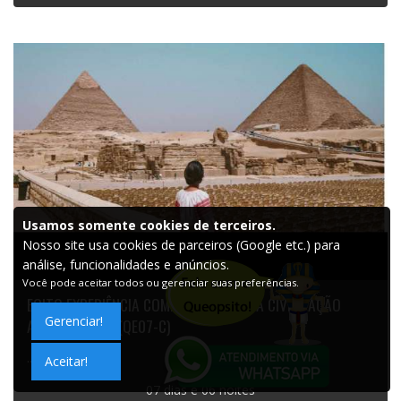
Usamos somente cookies de terceiros.
Nosso site usa cookies de parceiros (Google etc.) para
análise, funcionalidades e anúncios.
Você pode aceitar todos ou gerenciar suas preferências.
EGITO EXPERIÊNCIA COMPLETA JORNADA CIVILIZAÇÃO
Gerenciar!
ANTIGA 8 DIAS (QE07-C)
...
Aceitar!
07 dias e 06 noites